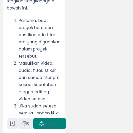
langkah-langkahnya di
bawah ini.
Pertama, buat
proyek baru dan
pastikan ada fitur
pro yang digunakan
dalam proyek
tersebut.
Masukkan video,
audio, filter, stiker
dan semua fitur pro
sesuai kebutuhan
hingga editing
video selesai.
Jika sudah selesai
semua, jangan klik
tombol Export
0
Bagikan
karena jika akun