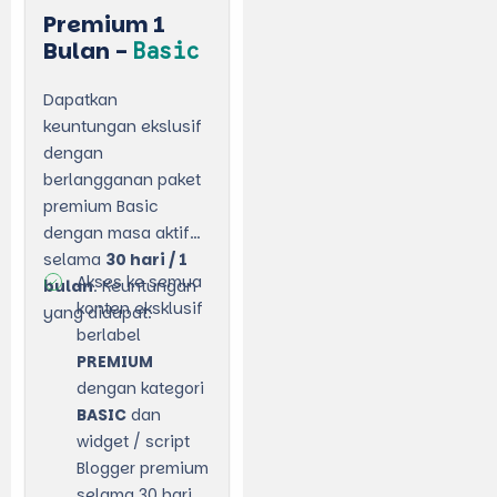
Premium 1
Bulan -
Basic
Dapatkan
keuntungan ekslusif
dengan
berlangganan paket
premium Basic
dengan masa aktif
selama
30 hari / 1
Akses ke semua
bulan
. Keuntungan
konten eksklusif
yang didapat:
berlabel
PREMIUM
dengan kategori
BASIC
dan
widget / script
Blogger premium
selama 30 hari.