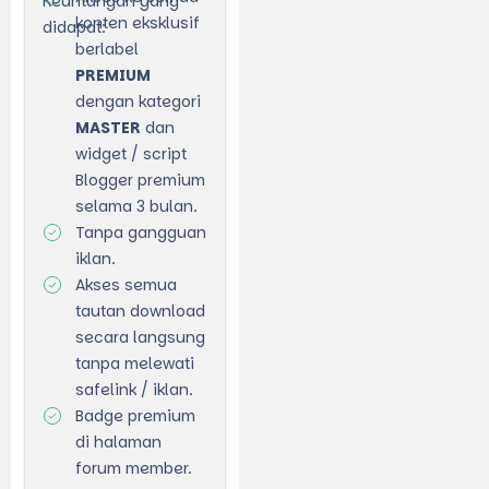
Keuntungan yang
konten eksklusif
didapat:
berlabel
PREMIUM
dengan kategori
MASTER
dan
widget / script
Blogger premium
selama 3 bulan.
Tanpa gangguan
iklan.
Akses semua
tautan download
secara langsung
tanpa melewati
safelink / iklan.
Badge premium
di halaman
forum member.