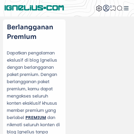
0
Berlangganan
Premium
Dapatkan pengalaman
ekslusif di blog Ignelius
dengan berlangganan
paket premium. Dengan
berlangganan paket
premium, kamu dapat
mengakses seluruh
konten eksklusif khusus
member premium yang
berlabel
PREMIUM
dan
nikmati seluruh konten di
blog Ignelius tanpa