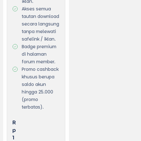
iklan.
Akses semua
tautan download
secara langsung
tanpa melewati
safelink / iklan.
Badge premium
di halaman
forum member.
Promo cashback
khusus berupa
saldo akun
hingga 25.000
(promo
terbatas).
R
p
1