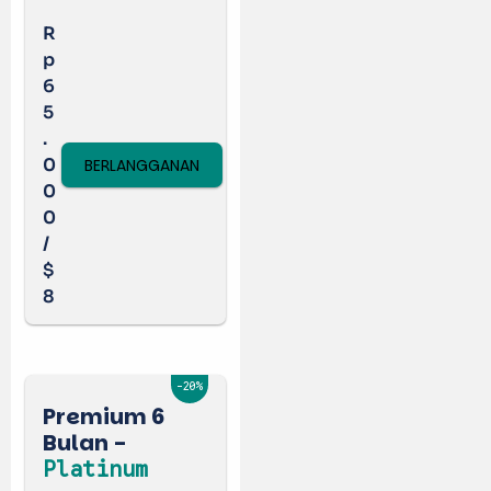
R
p
6
5
.
0
BERLANGGANAN
0
0
/
$
8
-20%
Premium 6
Bulan -
Platinum