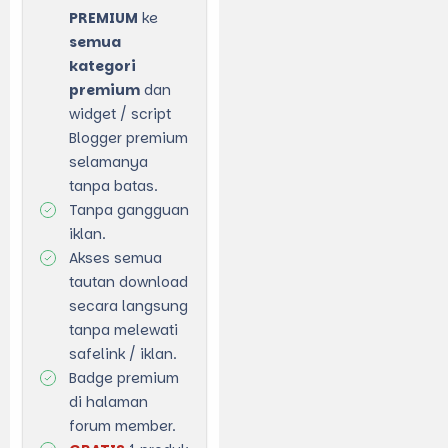
PREMIUM
ke
semua
kategori
premium
dan
widget / script
Blogger premium
selamanya
tanpa batas.
Tanpa gangguan
iklan.
Akses semua
tautan download
secara langsung
tanpa melewati
safelink / iklan.
Badge premium
di halaman
forum member.